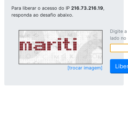
Para liberar o acesso
do IP
216.73.216.19
,
responda ao desafio abaixo.
Digite 
lado no
[trocar imagem]